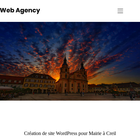
Passer
au
contenu
Création de site WordPress pour Mairie à Creil