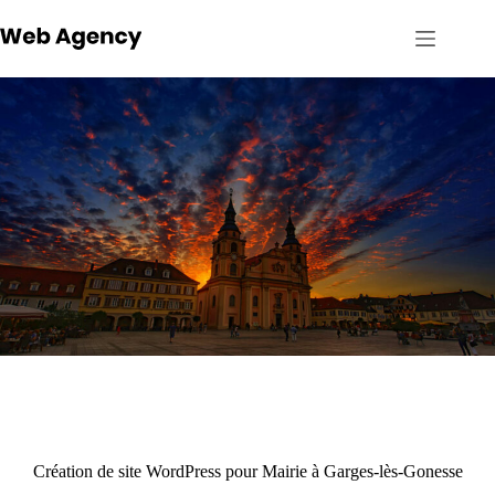
Passer
au
contenu
Création de site WordPress pour Mairie à Garges-lès-Gonesse