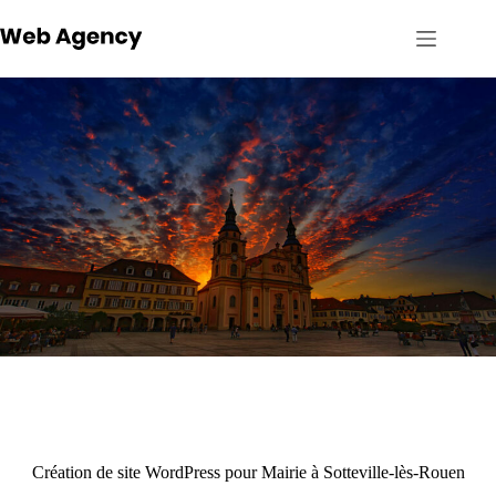
Passer
au
contenu
Création de site WordPress pour Mairie à Sotteville-lès-Rouen