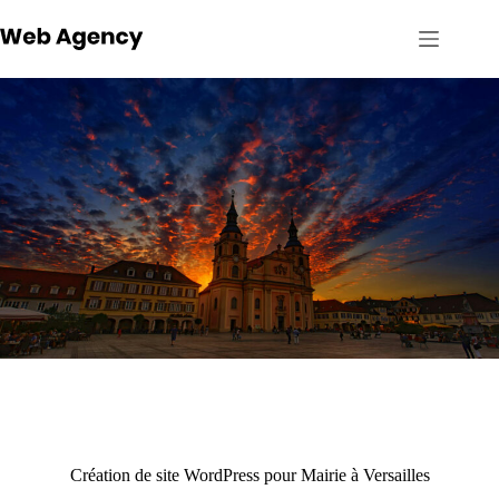
Passer
au
contenu
Création de site WordPress pour Mairie à Versailles